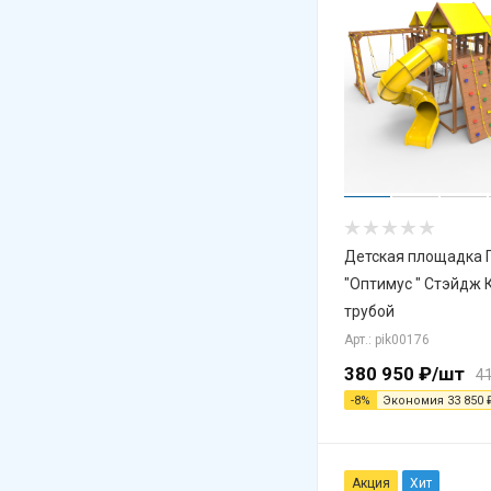
Детская площадка 
"Оптимус " Стэйдж 
трубой
Арт.: pik00176
380 950
₽
/шт
4
-
8
%
Экономия
33 850
Акция
Хит