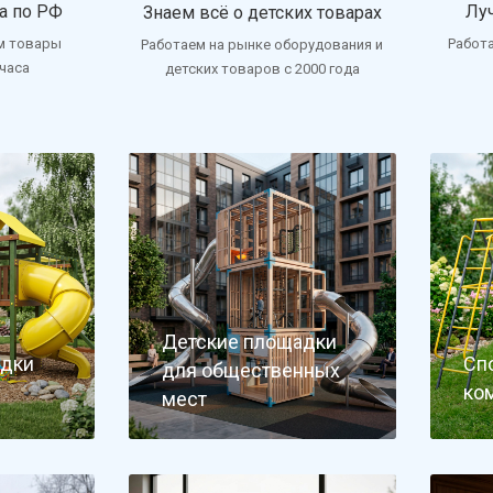
а по РФ
Лу
Знаем всё о детских товарах
м товары
Работ
Работаем на рынке оборудования и
 часа
детских товаров с 2000 года
Детские площадки
адки
Сп
для общественных
ко
мест