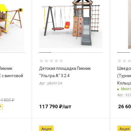
Пикник
Детская площадка Пикник
Шведск
К с винтовой
"Ультра А" 3.2.4
(Турни
Кольц
Арт.: pik00124
Мног
Арт.: 52
14 800
₽
117 790
₽
/шт
26 6
₽
Акция
Акция