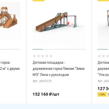
 горка
Детская площадка -
Детска
12 м" с двумя
деревянная горка Пикник "Зима
деревя
№3" Лила с рукоходом
"Ультр
Арт.: pik00229
Арт.: pi
127 3
152 160
₽
/шт
-
16
%