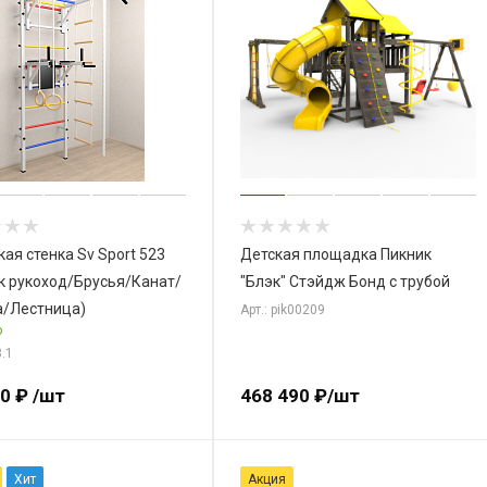
ая стенка Sv Sport 523
Детская площадка Пикник
к рукоход/Брусья/Канат/
"Блэк" Стэйдж Бонд с трубой
а/Лестница)
Арт.: pik00209
о
3.1
00
₽
/шт
468 490
₽
/шт
Хит
Акция