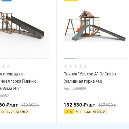
я площадка -
Пикник "Ультра А" ОлСизон
нная горка Пикник
(заливная горка 4м)
а Зима №3"
Арт.: pik00059
k00052
60
₽
/шт
132 530
₽
/шт
150 990
₽
167 900
₽
Экономия
23 630
₽
-
21
%
Экономия
35 370
₽